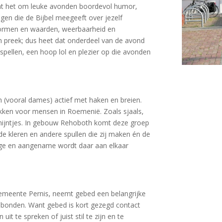
gaat het om leuke avonden boordevol humor,
ngen die de Bijbel meegeeft over jezelf
normen en waarden, weerbaarheid en
en preek; dus heet dat onderdeel van de avond
 spellen, een hoop lol en plezier op die avonden
 (vooral dames) actief met haken en breien.
ukken voor mensen in Roemenië. Zoals sjaals,
n nijntjes. In gebouw Rehoboth komt deze groep
de kleren en andere spullen die zij maken én de
tige en aangename wordt daar aan elkaar
gemeente Pernis, neemt gebed een belangrijke
gebonden. Want gebed is kort gezegd contact
t te spreken of juist stil te zijn en te