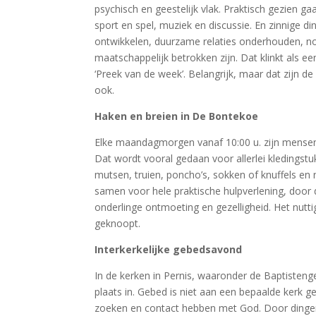
psychisch en geestelijk vlak. Praktisch gezien 
sport en spel, muziek en discussie. En zinnige di
ontwikkelen, duurzame relaties onderhouden, 
maatschappelijk betrokken zijn. Dat klinkt als e
‘Preek van de week’. Belangrijk, maar dat zijn de
ook.
Haken en breien in De Bontekoe
Elke maandagmorgen vanaf 10:00 u. zijn mensen
Dat wordt vooral gedaan voor allerlei kledingst
mutsen, truien, poncho’s, sokken of knuffels e
samen voor hele praktische hulpverlening, door 
onderlinge ontmoeting en gezelligheid. Het nut
geknoopt.
Interkerkelijke gebedsavond
In de kerken in Pernis, waaronder de Baptisten
plaats in. Gebed is niet aan een bepaalde kerk 
zoeken en contact hebben met God. Door dingen ui